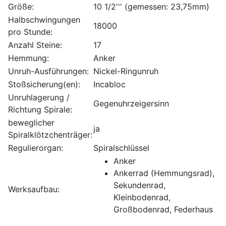
Größe:
10 1/2''' (gemessen: 23,75mm)
Halbschwingungen
18000
pro Stunde:
Anzahl Steine:
17
Hemmung:
Anker
Unruh-Ausführungen:
Nickel-Ringunruh
Stoßsicherung(en):
Incabloc
Unruhlagerung /
Gegenuhrzeigersinn
Richtung Spirale:
beweglicher
ja
Spiralklötzchenträger:
Regulierorgan:
Spiralschlüssel
Anker
Ankerrad (Hemmungsrad),
Sekundenrad,
Werksaufbau:
Kleinbodenrad,
Großbodenrad, Federhaus