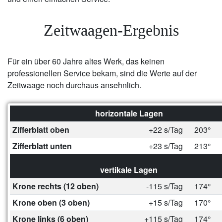
Zeitwaagen-Ergebnis
Für ein über 60 Jahre altes Werk, das keinen
professionellen Service bekam, sind die Werte auf der
Zeitwaage noch durchaus ansehnlich.
horizontale Lagen
Zifferblatt oben
+22 s/Tag
203°
Zifferblatt unten
+23 s/Tag
213°
vertikale Lagen
Krone rechts (12 oben)
-115 s/Tag
174°
Krone oben (3 oben)
+15 s/Tag
170°
Krone links (6 oben)
+115 s/Tag
174°