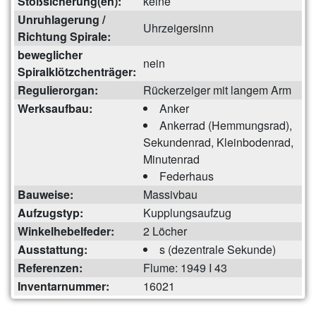
Stoßsicherung(en):
keine
Unruhlagerung /
Uhrzeigersinn
Richtung Spirale:
beweglicher
nein
Spiralklötzchenträger:
Regulierorgan:
Rückerzeiger mit langem Arm
Werksaufbau:
Anker
Ankerrad (Hemmungsrad),
Sekundenrad, Kleinbodenrad,
Minutenrad
Federhaus
Bauweise:
Massivbau
Aufzugstyp:
Kupplungsaufzug
Winkelhebelfeder:
2 Löcher
Ausstattung:
s (dezentrale Sekunde)
Referenzen:
Flume: 1949 I 43
Inventarnummer:
16021