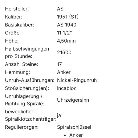
Hersteller:
AS
Kaliber:
1951 (ST)
Basiskaliber:
AS 1940
Größe:
11 1/2'''
Höhe:
4,50mm
Halbschwingungen
21600
pro Stunde:
Anzahl Steine:
17
Hemmung:
Anker
Unruh-Ausführungen:
Nickel-Ringunruh
Stoßsicherung(en):
Incabloc
Unruhlagerung /
Uhrzeigersinn
Richtung Spirale:
beweglicher
ja
Spiralklötzchenträger:
Regulierorgan:
Spiralschlüssel
Anker