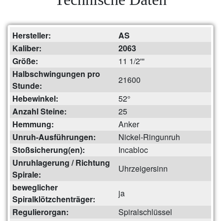
Hersteller:
AS
Kaliber:
2063
Größe:
11 1/2'''
Halbschwingungen pro
21600
Stunde:
Hebewinkel:
52°
Anzahl Steine:
25
Hemmung:
Anker
Unruh-Ausführungen:
Nickel-Ringunruh
Stoßsicherung(en):
Incabloc
Unruhlagerung / Richtung
Uhrzeigersinn
Spirale:
beweglicher
ja
Spiralklötzchenträger:
Regulierorgan:
Spiralschlüssel