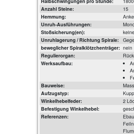
Halbschwingungen pro Stunde:
1800
Anzahl Steine:
15
Hemmung:
Anke
Unruh-Ausführungen:
Mono
Stoßsicherung(en):
kein
Unruhlagerung / Richtung Spirale:
Gege
beweglicher Spiralklötzchenträger:
nein
Regulierorgan:
Rück
Werksaufbau:
A
A
F
Bauweise:
Mass
Aufzugstyp:
Kupp
Winkelhebelfeder:
2 Lö
Befestigung Winkelhebel:
gesc
Referenzen:
Ebau
Feiln
Flum