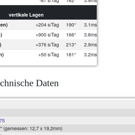
-87 s/Tag
162°
3.9ms
vertikale Lagen
ben)
+204 s/Tag
190°
3.1ms
)
+900 s/Tag
166°
3.8ms
)
+376 s/Tag
213°
2.9ms
n)
+50 s/Tag
181°
3.2ms
chnische Daten
75
''' (gemessen: 12,7 x 19,2mm)