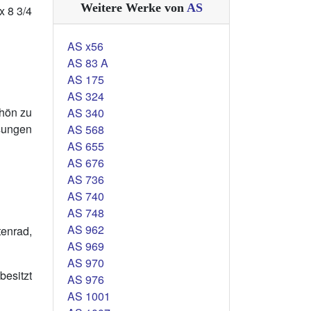
Weitere Werke von
AS
x 8 3/4
AS x56
AS 83 A
AS 175
AS 324
chön zu
AS 340
sungen
AS 568
AS 655
AS 676
AS 736
AS 740
AS 748
AS 962
enrad,
AS 969
AS 970
besitzt
AS 976
AS 1001