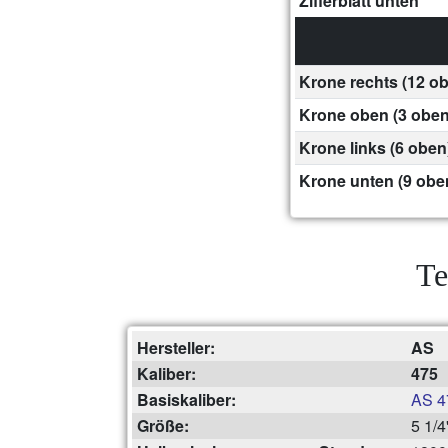
Zifferblatt unten
Krone rechts (12 o
Krone oben (3 oben
Krone links (6 oben
Krone unten (9 obe
Te
Hersteller:
AS
Kaliber:
475
Basiskaliber:
AS 4
Größe:
5 1/4