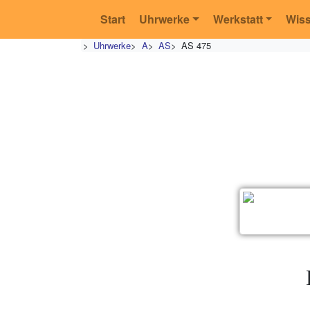
Start
Uhrwerke
Werkstatt
Wis
>
Uhrwerke
>
A
>
AS
>
AS 475