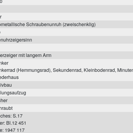
0
r
metallische Schraubenunruh (zweischenklig)
e
nuhrzeigersinn
erzeiger mit langem Arm
nker
nkerrad (Hemmungsrad), Sekundenrad, Kleinbodenrad, Minute
ederhaus
ivbau
lungsaufzug
cher
hraubt
ches: S.17
er: Bl.12 451
e: 1947 117