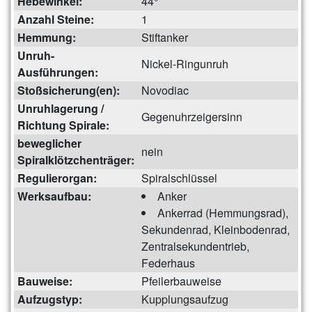
Hebewinkel:
44°
Anzahl Steine:
1
Hemmung:
Stiftanker
Unruh-
Nickel-Ringunruh
Ausführungen:
Stoßsicherung(en):
Novodiac
Unruhlagerung /
Gegenuhrzeigersinn
Richtung Spirale:
beweglicher
nein
Spiralklötzchenträger:
Regulierorgan:
Spiralschlüssel
Werksaufbau:
Anker
Ankerrad (Hemmungsrad),
Sekundenrad, Kleinbodenrad,
Zentralsekundentrieb,
Federhaus
Bauweise:
Pfeilerbauweise
Aufzugstyp:
Kupplungsaufzug