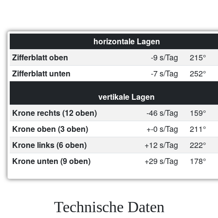
horizontale Lagen
Zifferblatt oben
-9 s/Tag
215°
Zifferblatt unten
-7 s/Tag
252°
vertikale Lagen
Krone rechts (12 oben)
-46 s/Tag
159°
Krone oben (3 oben)
+-0 s/Tag
211°
Krone links (6 oben)
+12 s/Tag
222°
Krone unten (9 oben)
+29 s/Tag
178°
Technische Daten