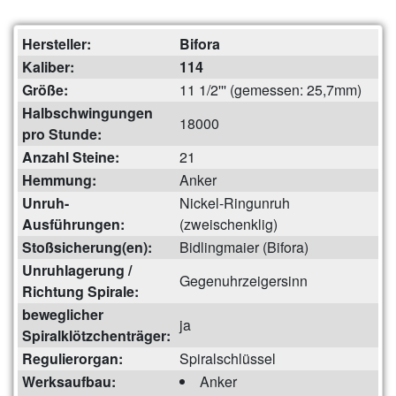
Hersteller:
Bifora
Kaliber:
114
Größe:
11 1/2''' (gemessen: 25,7mm)
Halbschwingungen
18000
pro Stunde:
Anzahl Steine:
21
Hemmung:
Anker
Unruh-
Nickel-Ringunruh
Ausführungen:
(zweischenklig)
Stoßsicherung(en):
Bidlingmaier (Bifora)
Unruhlagerung /
Gegenuhrzeigersinn
Richtung Spirale:
beweglicher
ja
Spiralklötzchenträger:
Regulierorgan:
Spiralschlüssel
Werksaufbau:
Anker