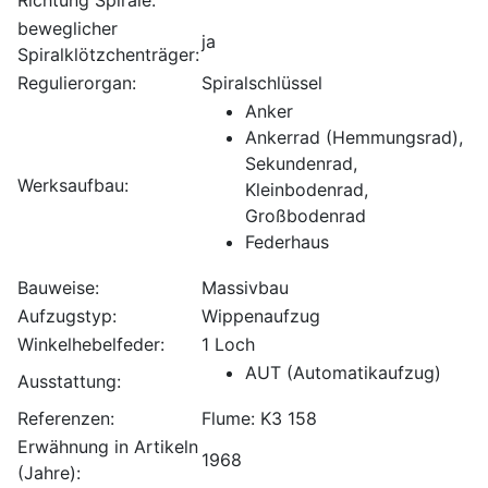
beweglicher
ja
Spiralklötzchenträger:
Regulierorgan:
Spiralschlüssel
Anker
Ankerrad (Hemmungsrad),
Sekundenrad,
Werksaufbau:
Kleinbodenrad,
Großbodenrad
Federhaus
Bauweise:
Massivbau
Aufzugstyp:
Wippenaufzug
Winkelhebelfeder:
1 Loch
AUT (Automatikaufzug)
Ausstattung:
Referenzen:
Flume: K3 158
Erwähnung in Artikeln
1968
(Jahre):