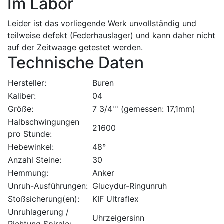
Im Labor
Leider ist das vorliegende Werk unvollständig und
teilweise defekt (Federhauslager) und kann daher nicht
auf der Zeitwaage getestet werden.
Technische Daten
Hersteller:
Buren
Kaliber:
04
Größe:
7 3/4''' (gemessen: 17,1mm)
Halbschwingungen
21600
pro Stunde:
Hebewinkel:
48°
Anzahl Steine:
30
Hemmung:
Anker
Unruh-Ausführungen:
Glucydur-Ringunruh
Stoßsicherung(en):
KIF Ultraflex
Unruhlagerung /
Uhrzeigersinn
Richtung Spirale: