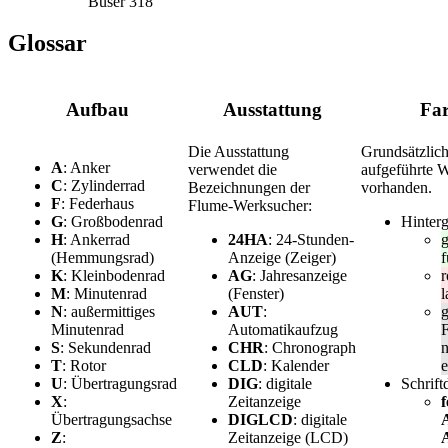
Buser 318
Glossar
Aufbau
Ausstattung
Fa
Die Ausstattung
Grundsätzlich 
A
: Anker
verwendet die
aufgeführte 
C
: Zylinderrad
Bezeichnungen der
vorhanden.
F
: Federhaus
Flume-Werksucher:
G
: Großbodenrad
Hinter
H
: Ankerrad
24HA
: 24-Stunden-
(Hemmungsrad)
Anzeige (Zeiger)
f
K
: Kleinbodenrad
AG
: Jahresanzeige
r
M
: Minutenrad
(Fenster)
l
N
: außermittiges
AUT
:
g
Minutenrad
Automatikaufzug
F
S
: Sekundenrad
CHR
: Chronograph
n
T
: Rotor
CLD
: Kalender
e
U
: Übertragungsrad
DIG
: digitale
Schrift
X
:
Zeitanzeige
f
Übertragungsachse
DIGLCD
: digitale
A
Z
:
Zeitanzeige (LCD)