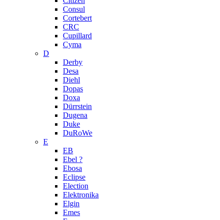
Citizen
Consul
Cortebert
CRC
Cupillard
Cyma
D
Derby
Desa
Diehl
Dopas
Doxa
Dürrstein
Dugena
Duke
DuRoWe
E
EB
Ebel ?
Ebosa
Eclipse
Election
Elektronika
Elgin
Emes