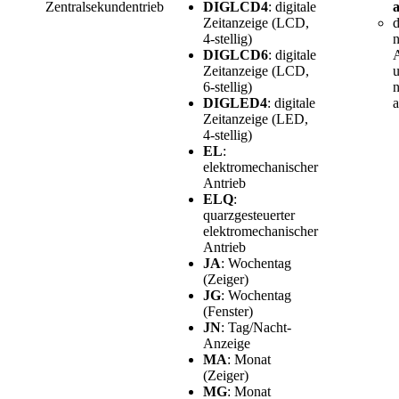
Zentralsekundentrieb
DIGLCD4
: digitale
Zeitanzeige (LCD,
4-stellig)
DIGLCD6
: digitale
A
Zeitanzeige (LCD,
u
6-stellig)
n
DIGLED4
: digitale
Zeitanzeige (LED,
4-stellig)
EL
:
elektromechanischer
Antrieb
ELQ
:
quarzgesteuerter
elektromechanischer
Antrieb
JA
: Wochentag
(Zeiger)
JG
: Wochentag
(Fenster)
JN
: Tag/Nacht-
Anzeige
MA
: Monat
(Zeiger)
MG
: Monat