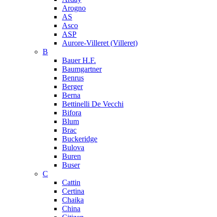
Arogno
AS
Asco
ASP
Aurore-Villeret (Villeret)
B
Bauer H.F.
Baumgartner
Benrus
Berger
Berna
Bettinelli De Vecchi
Bifora
Blum
Brac
Buckeridge
Bulova
Buren
Buser
C
Cattin
Certina
Chaika
China