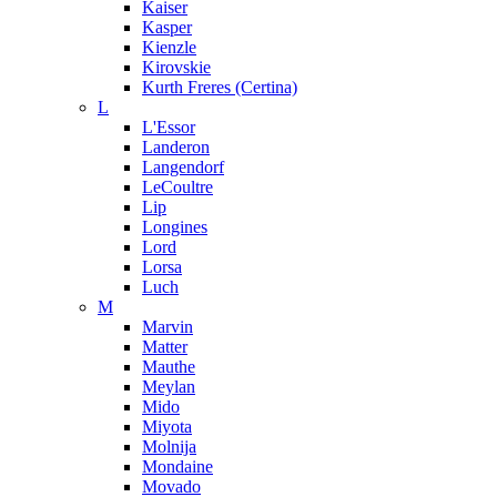
Kaiser
Kasper
Kienzle
Kirovskie
Kurth Freres (Certina)
L
L'Essor
Landeron
Langendorf
LeCoultre
Lip
Longines
Lord
Lorsa
Luch
M
Marvin
Matter
Mauthe
Meylan
Mido
Miyota
Molnija
Mondaine
Movado