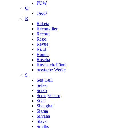
PUW
Q
Q&Q
R
Raketa
Reconvilier
Record
Rego
Revue
Ricoh
Ronda
Roseba
Russbach-Hänni
russische Werke
S
Sea-Gull
Sefea
Seiko
Semag-Claro
SGT
Shanghai
Sigma
Silvana
Slava
Smiths