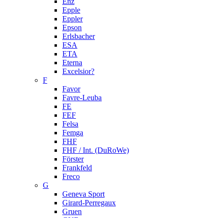
Enz
Epple
Eppler
Epson
Erlsbacher
ESA
ETA
Eterna
Excelsior?
F
Favor
Favre-Leuba
FE
FEF
Felsa
Femga
FHF
FHF / Int. (DuRoWe)
Förster
Frankfeld
Freco
G
Geneva Sport
Girard-Perregaux
Gruen