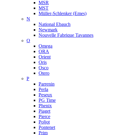
MSR
MST
Müller-Schlenker (Emes)
N
National Ebauch
Newmark
Nouvelle Fabrique Tavannes
O
Omega
ORA
Orient
Oris
Osco
Otero
P
Parrenin
Perla
Peseux
PG Time
Phenix
Piaget
Pierce
Poljot
Pontenet
Prim