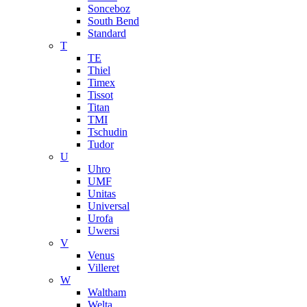
Sonceboz
South Bend
Standard
T
TE
Thiel
Timex
Tissot
Titan
TMI
Tschudin
Tudor
U
Uhro
UMF
Unitas
Universal
Urofa
Uwersi
V
Venus
Villeret
W
Waltham
Welta