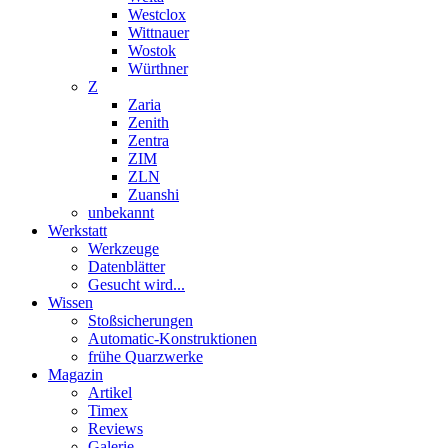
Westclox
Wittnauer
Wostok
Würthner
Z
Zaria
Zenith
Zentra
ZIM
ZLN
Zuanshi
unbekannt
Werkstatt
Werkzeuge
Datenblätter
Gesucht wird...
Wissen
Stoßsicherungen
Automatic-Konstruktionen
frühe Quarzwerke
Magazin
Artikel
Timex
Reviews
Galerie