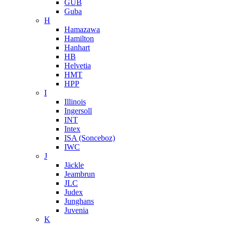
GUB
Guba
H
Hamazawa
Hamilton
Hanhart
HB
Helvetia
HMT
HPP
I
Illinois
Ingersoll
INT
Intex
ISA (Sonceboz)
IWC
J
Jäckle
Jeambrun
JLC
Judex
Junghans
Juvenia
K