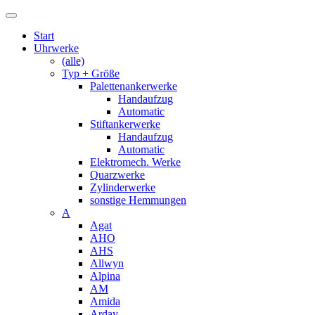
Start
Uhrwerke
(alle)
Typ + Größe
Palettenankerwerke
Handaufzug
Automatic
Stiftankerwerke
Handaufzug
Automatic
Elektromech. Werke
Quarzwerke
Zylinderwerke
sonstige Hemmungen
A
Agat
AHO
AHS
Allwyn
Alpina
AM
Amida
Arday