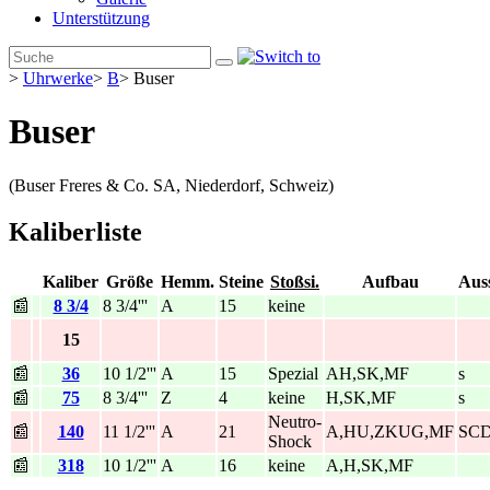
Unterstützung
>
Uhrwerke
>
B
>
Buser
Buser
(Buser Freres & Co. SA, Niederdorf, Schweiz)
Kaliberliste
Kaliber
Größe
Hemm.
Steine
Stoßsi.
Aufbau
Aus
📰
8 3/4
8 3/4'''
A
15
keine
15
📰
36
10 1/2'''
A
15
Spezial
AH,SK,MF
s
📰
75
8 3/4'''
Z
4
keine
H,SK,MF
s
Neutro-
📰
140
11 1/2'''
A
21
A,HU,ZKUG,MF
SC
Shock
📰
318
10 1/2'''
A
16
keine
A,H,SK,MF