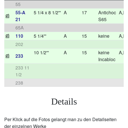
55
55-A
5 1/4 x 8 1/2'''
A
17
Antichoc
A,H
📰
21
S65
65A
📰
110
5 1/4'''
A
15
keine
A,H
202
10 1/2'''
A
15
keine
A,H
📰
233
Incabloc
233 11
1/2
238
Details
Per Klick auf die Fotos gelangt man zu den Detailseiten
der einzelnen Werke