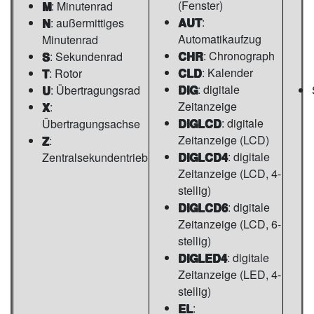
(Fenster)
M
: Minutenrad
AUT
:
N
: außermittiges
Automatikaufzug
Minutenrad
CHR
: Chronograph
S
: Sekundenrad
CLD
: Kalender
T
: Rotor
DIG
: digitale
U
: Übertragungsrad
Zeitanzeige
X
:
DIGLCD
: digitale
Übertragungsachse
Zeitanzeige (LCD)
Z
:
DIGLCD4
: digitale
Zentralsekundentrieb
Zeitanzeige (LCD, 4-
stellig)
DIGLCD6
: digitale
Zeitanzeige (LCD, 6-
stellig)
DIGLED4
: digitale
Zeitanzeige (LED, 4-
stellig)
EL
: