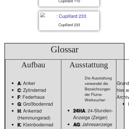
Cupillard 110
Cupillard 233
Glossar
Aufbau
Ausstattung
Die Ausstattung
A
: Anker
Grunds
verwendet die
Bezeichnungen
C
: Zylinderrad
hier 
der Flume-
F
: Federhaus
Archi
Werksucher:
G
: Großbodenrad
24HA
: 24-Stunden-
H
: Ankerrad
Anzeige (Zeiger)
(Hemmungsrad)
AG
: Jahresanzeige
K
: Kleinbodenrad