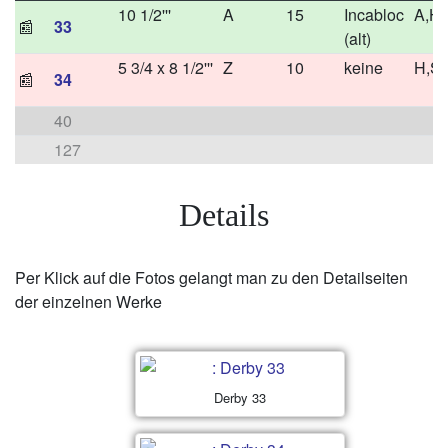
10 1/2'''
A
15
Incabloc
A,H
📰
33
(alt)
5 3/4 x 8 1/2'''
Z
10
keine
H,S
📰
34
40
127
Details
Per Klick auf die Fotos gelangt man zu den Detailseiten
der einzelnen Werke
Derby 33