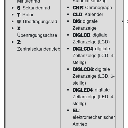
Automatikaufzug
Minutenrad
CHR
: Chronograph
S
: Sekundenrad
CLD
: Kalender
T
: Rotor
DIG
: digitale
U
: Übertragungsrad
Zeitanzeige
X
:
DIGLCD
: digitale
Übertragungsachse
Zeitanzeige (LCD)
Z
:
DIGLCD4
: digitale
Zentralsekundentrieb
Zeitanzeige (LCD, 4-
stellig)
DIGLCD6
: digitale
Zeitanzeige (LCD, 6-
stellig)
DIGLED4
: digitale
Zeitanzeige (LED, 4-
stellig)
EL
:
elektromechanischer
Antrieb