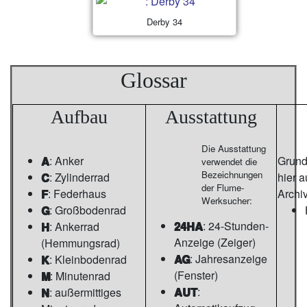
Derby 34
Glossar
Aufbau
Ausstattung
Die Ausstattung
A
: Anker
Grunds
verwendet die
Bezeichnungen
C
: Zylinderrad
hier 
der Flume-
F
: Federhaus
Archi
Werksucher:
G
: Großbodenrad
24HA
: 24-Stunden-
H
: Ankerrad
Anzeige (Zeiger)
(Hemmungsrad)
AG
: Jahresanzeige
K
: Kleinbodenrad
(Fenster)
M
: Minutenrad
AUT
:
N
: außermittiges