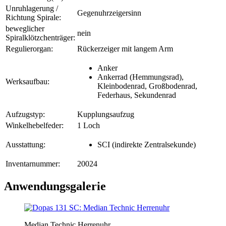
Unruhlagerung /
Gegenuhrzeigersinn
Richtung Spirale:
beweglicher
nein
Spiralklötzchenträger:
Regulierorgan:
Rückerzeiger mit langem Arm
Anker
Ankerrad (Hemmungsrad),
Werksaufbau:
Kleinbodenrad, Großbodenrad,
Federhaus, Sekundenrad
Aufzugstyp:
Kupplungsaufzug
Winkelhebelfeder:
1 Loch
Ausstattung:
SCI (indirekte Zentralsekunde)
Inventarnummer:
20024
Anwendungsgalerie
Median Technic Herrenuhr