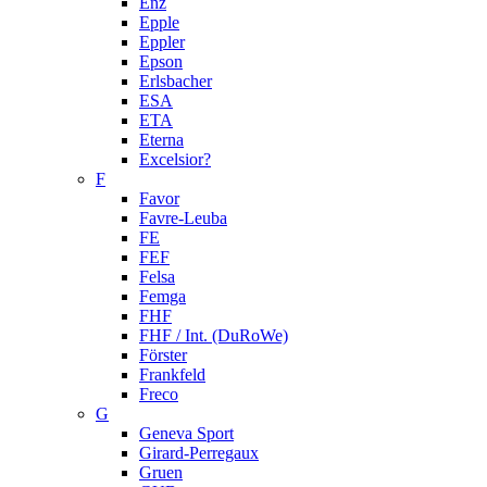
Enz
Epple
Eppler
Epson
Erlsbacher
ESA
ETA
Eterna
Excelsior?
F
Favor
Favre-Leuba
FE
FEF
Felsa
Femga
FHF
FHF / Int. (DuRoWe)
Förster
Frankfeld
Freco
G
Geneva Sport
Girard-Perregaux
Gruen