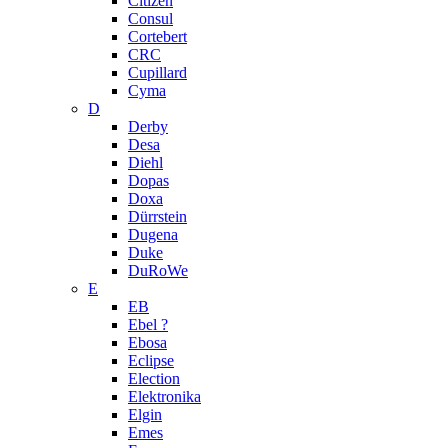
Citizen
Consul
Cortebert
CRC
Cupillard
Cyma
D
Derby
Desa
Diehl
Dopas
Doxa
Dürrstein
Dugena
Duke
DuRoWe
E
EB
Ebel ?
Ebosa
Eclipse
Election
Elektronika
Elgin
Emes