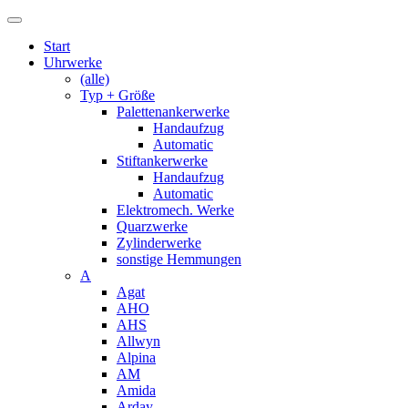
Start
Uhrwerke
(alle)
Typ + Größe
Palettenankerwerke
Handaufzug
Automatic
Stiftankerwerke
Handaufzug
Automatic
Elektromech. Werke
Quarzwerke
Zylinderwerke
sonstige Hemmungen
A
Agat
AHO
AHS
Allwyn
Alpina
AM
Amida
Arday