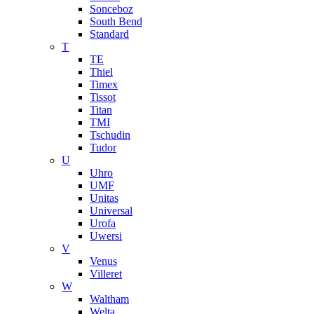
Sonceboz
South Bend
Standard
T
TE
Thiel
Timex
Tissot
Titan
TMI
Tschudin
Tudor
U
Uhro
UMF
Unitas
Universal
Urofa
Uwersi
V
Venus
Villeret
W
Waltham
Welta