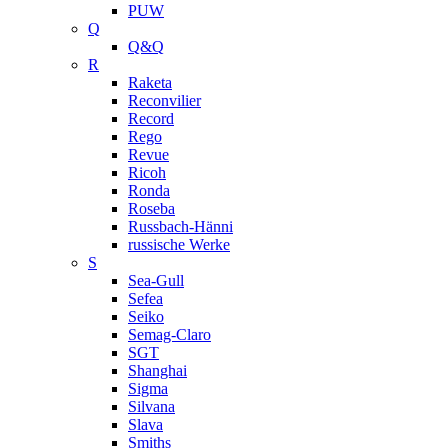
PUW
Q
Q&Q
R
Raketa
Reconvilier
Record
Rego
Revue
Ricoh
Ronda
Roseba
Russbach-Hänni
russische Werke
S
Sea-Gull
Sefea
Seiko
Semag-Claro
SGT
Shanghai
Sigma
Silvana
Slava
Smiths