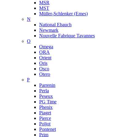
MSR
MST
Müller-Schlenker (Emes)
N
National Ebauch
Newmark
Nouvelle Fabrique Tavannes
O
Omega
ORA
Orient
Oris
Osco
Otero
P
Parrenin
Perla
Peseux
PG Time
Phenix
Piaget
Pierce
Poljot
Pontenet
Prim