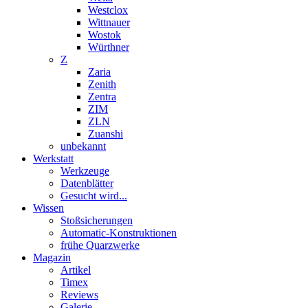
Westclox
Wittnauer
Wostok
Würthner
Z
Zaria
Zenith
Zentra
ZIM
ZLN
Zuanshi
unbekannt
Werkstatt
Werkzeuge
Datenblätter
Gesucht wird...
Wissen
Stoßsicherungen
Automatic-Konstruktionen
frühe Quarzwerke
Magazin
Artikel
Timex
Reviews
Galerie