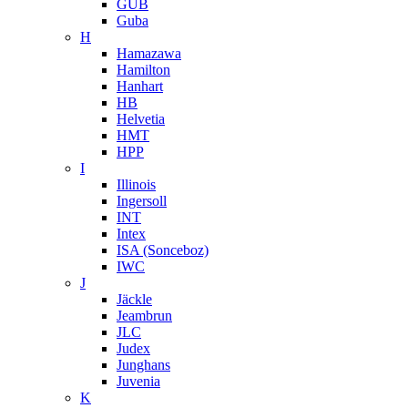
GUB
Guba
H
Hamazawa
Hamilton
Hanhart
HB
Helvetia
HMT
HPP
I
Illinois
Ingersoll
INT
Intex
ISA (Sonceboz)
IWC
J
Jäckle
Jeambrun
JLC
Judex
Junghans
Juvenia
K