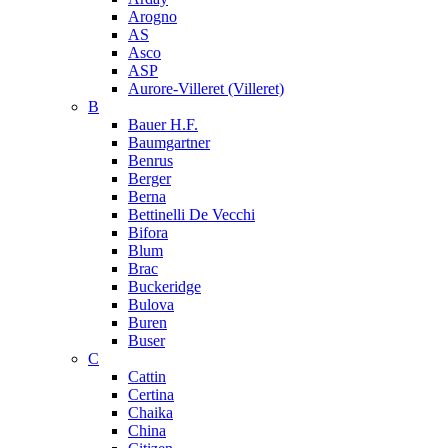
Arogno
AS
Asco
ASP
Aurore-Villeret (Villeret)
B
Bauer H.F.
Baumgartner
Benrus
Berger
Berna
Bettinelli De Vecchi
Bifora
Blum
Brac
Buckeridge
Bulova
Buren
Buser
C
Cattin
Certina
Chaika
China