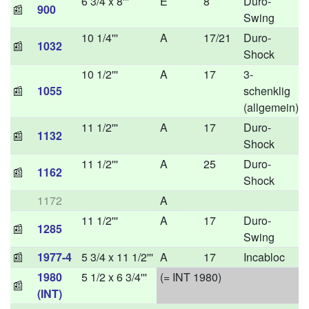
6 3/4 x 8'''
E
8
Duro-
📰
900
Swing
10 1/4'''
A
17/21
Duro-
📰
1032
Shock
10 1/2'''
A
17
3-
📰
1055
schenklig
(allgemein)
11 1/2'''
A
17
Duro-
📰
1132
Shock
11 1/2'''
A
25
Duro-
📰
1162
Shock
1172
A
11 1/2'''
A
17
Duro-
📰
1285
Swing
📰
1977-4
5 3/4 x 11 1/2'''
A
17
Incabloc
1980
5 1/2 x 6 3/4'''
(= INT 1980)
📰
(INT)