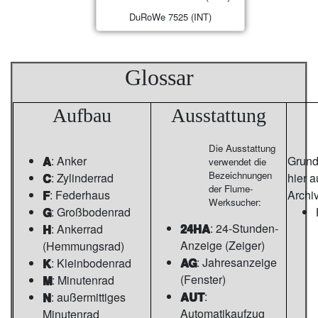
DuRoWe 7525 (INT)
Glossar
Aufbau
Ausstattung
Die Ausstattung
A
: Anker
Grunds
verwendet die
Bezeichnungen
C
: Zylinderrad
hier 
der Flume-
F
: Federhaus
Archi
Werksucher:
G
: Großbodenrad
24HA
: 24-Stunden-
H
: Ankerrad
Anzeige (Zeiger)
(Hemmungsrad)
AG
: Jahresanzeige
K
: Kleinbodenrad
(Fenster)
M
: Minutenrad
AUT
:
N
: außermittiges
Automatikaufzug
Minutenrad