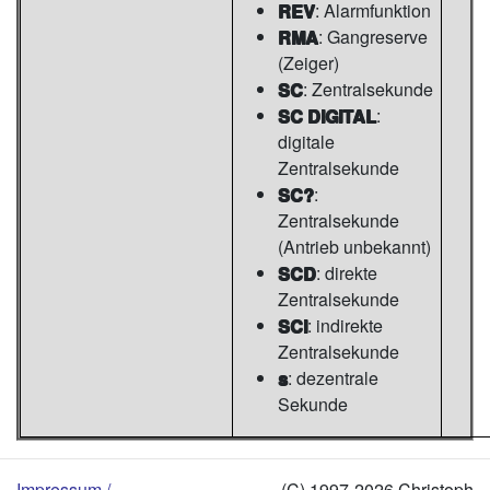
REV
: Alarmfunktion
RMA
: Gangreserve
(Zeiger)
SC
: Zentralsekunde
SC DIGITAL
:
digitale
Zentralsekunde
SC?
:
Zentralsekunde
(Antrieb unbekannt)
SCD
: direkte
Zentralsekunde
SCI
: indirekte
Zentralsekunde
s
: dezentrale
Sekunde
Impressum /
(C) 1997-2026 Christoph