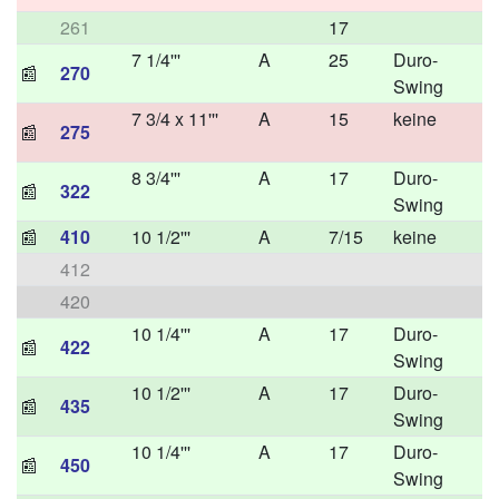
261
17
7 1/4'''
A
25
Duro-
📰
270
Swing
7 3/4 x 11'''
A
15
keine
📰
275
8 3/4'''
A
17
Duro-
📰
322
Swing
📰
410
10 1/2'''
A
7/15
keine
412
420
10 1/4'''
A
17
Duro-
📰
422
Swing
10 1/2'''
A
17
Duro-
📰
435
Swing
10 1/4'''
A
17
Duro-
📰
450
Swing