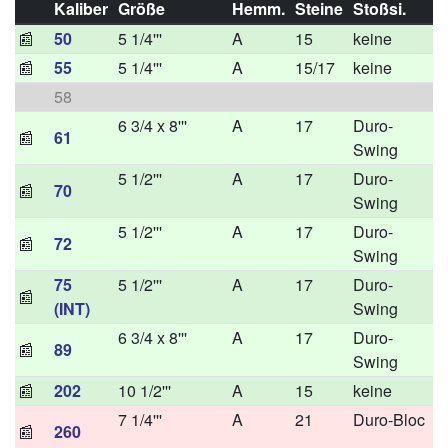
Kaliber
Größe
Hemm.
Steine
Stoßsi.
📰
50
5 1/4'''
A
15
keine
📰
55
5 1/4'''
A
15/17
keine
58
6 3/4 x 8'''
A
17
Duro-
📰
61
Swing
5 1/2'''
A
17
Duro-
📰
70
Swing
5 1/2'''
A
17
Duro-
📰
72
Swing
75
5 1/2'''
A
17
Duro-
📰
(INT)
Swing
6 3/4 x 8'''
A
17
Duro-
📰
89
Swing
📰
202
10 1/2'''
A
15
keine
7 1/4'''
A
21
Duro-Bloc
📰
260