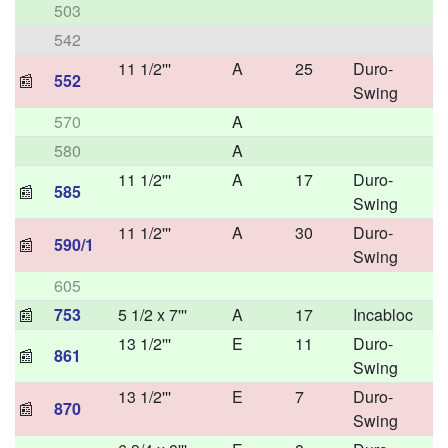
503
542
11 1/2'''
A
25
Duro-
📰
552
Swing
570
A
580
A
11 1/2'''
A
17
Duro-
📰
585
Swing
11 1/2'''
A
30
Duro-
📰
590/1
Swing
605
📰
753
5 1/2 x 7'''
A
17
Incabloc
13 1/2'''
E
11
Duro-
📰
861
Swing
13 1/2'''
E
7
Duro-
📰
870
Swing