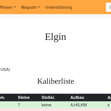
Wissen
Magazin
Unterstützung
Elgin
, USA)
Kaliberliste
m.
Steine
Stoßsi.
Aufbau
A
7
keine
A,HS,KM
s