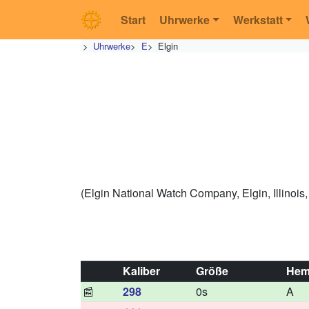
Start
Uhrwerke
Werkstatt
>
Uhrwerke
>
E
>
Elgin
(Elgin National Watch Company, Elgin, Illinois
Kaliber
Größe
Hem
📰
298
0s
A