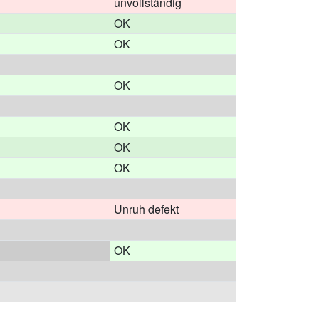
unvollständig
OK
OK
OK
OK
OK
OK
Unruh defekt
OK