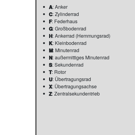
A
: Anker
C
: Zylinderrad
F
: Federhaus
G
: Großbodenrad
H
: Ankerrad (Hemmungsrad)
K
: Kleinbodenrad
M
: Minutenrad
N
: außermittiges Minutenrad
S
: Sekundenrad
T
: Rotor
U
: Übertragungsrad
X
: Übertragungsachse
Z
: Zentralsekundentrieb