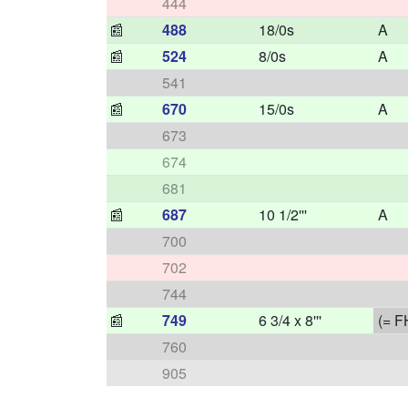
444
📰
488
18/0s
A
📰
524
8/0s
A
541
📰
670
15/0s
A
673
674
681
📰
687
10 1/2'''
A
700
702
744
📰
749
6 3/4 x 8'''
(= F
760
905