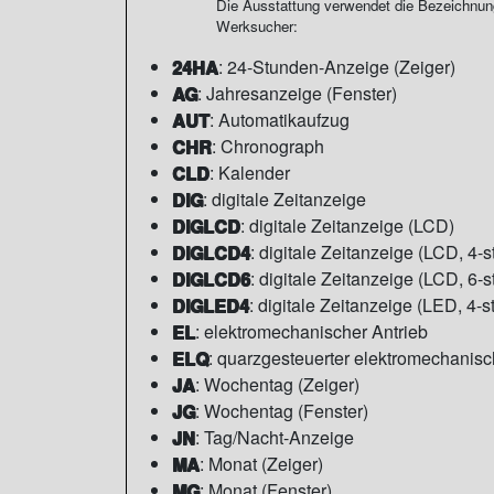
Die Ausstattung verwendet die Bezeichnun
Werksucher:
24HA
: 24-Stunden-Anzeige (Zeiger)
AG
: Jahresanzeige (Fenster)
AUT
: Automatikaufzug
CHR
: Chronograph
CLD
: Kalender
DIG
: digitale Zeitanzeige
DIGLCD
: digitale Zeitanzeige (LCD)
DIGLCD4
: digitale Zeitanzeige (LCD, 4-st
DIGLCD6
: digitale Zeitanzeige (LCD, 6-st
DIGLED4
: digitale Zeitanzeige (LED, 4-st
EL
: elektromechanischer Antrieb
ELQ
: quarzgesteuerter elektromechanisc
JA
: Wochentag (Zeiger)
JG
: Wochentag (Fenster)
JN
: Tag/Nacht-Anzeige
MA
: Monat (Zeiger)
MG
: Monat (Fenster)