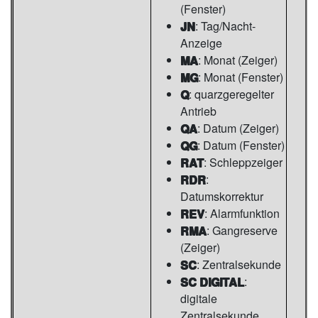
(Fenster)
JN
: Tag/Nacht-
Anzeige
MA
: Monat (Zeiger)
MG
: Monat (Fenster)
Q
: quarzgeregelter
Antrieb
QA
: Datum (Zeiger)
QG
: Datum (Fenster)
RAT
: Schleppzeiger
RDR
:
Datumskorrektur
REV
: Alarmfunktion
RMA
: Gangreserve
(Zeiger)
SC
: Zentralsekunde
SC DIGITAL
:
digitale
Zentralsekunde