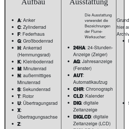
Aufbau
Ausstattung
Die Ausstattung
A
: Anker
Grunds
verwendet die
Bezeichnungen
C
: Zylinderrad
hier 
der Flume-
F
: Federhaus
Archi
Werksucher:
G
: Großbodenrad
24HA
: 24-Stunden-
H
: Ankerrad
Anzeige (Zeiger)
(Hemmungsrad)
AG
: Jahresanzeige
K
: Kleinbodenrad
(Fenster)
M
: Minutenrad
AUT
:
N
: außermittiges
Automatikaufzug
Minutenrad
CHR
: Chronograph
S
: Sekundenrad
CLD
: Kalender
T
: Rotor
DIG
: digitale
U
: Übertragungsrad
Zeitanzeige
X
:
DIGLCD
: digitale
Übertragungsachse
Zeitanzeige (LCD)
Z
: