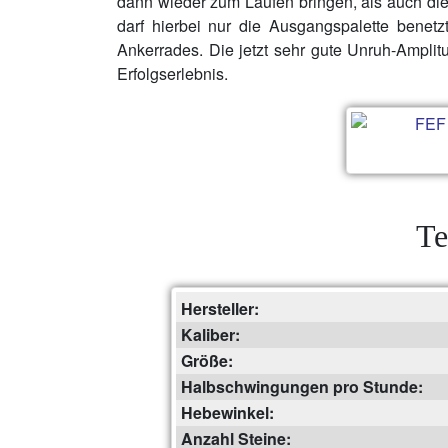
dann wieder zum Laufen bringen, als auch di
darf hierbei nur die Ausgangspalette benet
Ankerrades. Die jetzt sehr gute Unruh-Amplit
Erfolgserlebnis.
Te
Hersteller:
Kaliber:
Größe:
Halbschwingungen pro Stunde:
Hebewinkel:
Anzahl Steine: