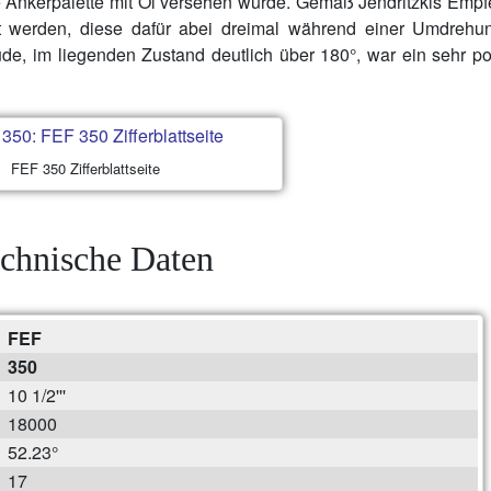
e Ankerpalette mit Öl versehen wurde. Gemäß Jendritzkis Emp
zt werden, diese dafür abei dreimal während einer Umdrehu
ude, im liegenden Zustand deutlich über 180°, war ein sehr po
FEF 350 Zifferblattseite
chnische Daten
FEF
350
10 1/2'''
18000
52.23°
17