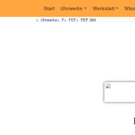
Start
Uhrwerke
Werkstatt
Wis
>
Uhrwerke
>
F
>
FEF
>
FEF 350