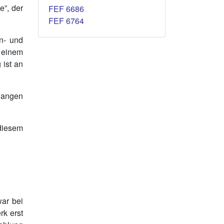
e”, der
FEF 6686
FEF 6764
n- und
n einem
 ist an
langen
 diesem
war bei
rk erst