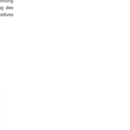
fehlung
ng des
sitives