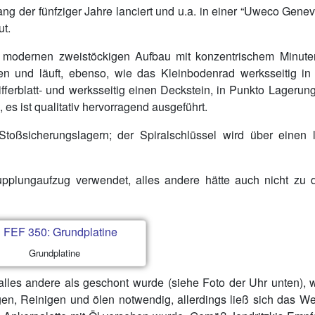
g der fünfziger Jahre lanciert und u.a. in einer “Uweco Genev
ut.
cht modernen zweistöckigen Aufbau mit konzentrischem Minute
ben und läuft, ebenso, wie das Kleinbodenrad werksseitig i
ferblatt- und werksseitig einen Deckstein, in Punkto Lagerung
es ist qualitativ hervorragend ausgeführt.
Stoßsicherungslagern; der Spiralschlüssel wird über einen 
n Kupplungaufzug verwendet, alles andere hätte auch nicht zu
Grundplatine
lles andere als geschont wurde (siehe Foto der Uhr unten), 
en, Reinigen und ölen notwendig, allerdings ließ sich das We