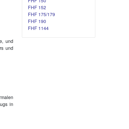
FHF 150
FHF 152
FHF 175/179
FHF 190
FHF 1144
e, und
ers und
ormalen
ugs in