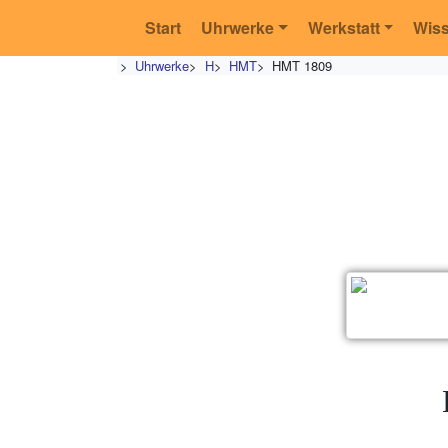
Start
Uhrwerke
Werkstatt
Wis
>
Uhrwerke
>
H
>
HMT
>
HMT 1809