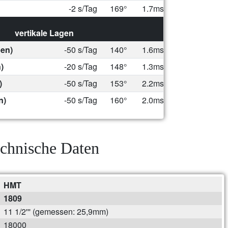
-2 s/Tag
169°
1.7ms
vertikale Lagen
ben)
-50 s/Tag
140°
1.6ms
)
-20 s/Tag
148°
1.3ms
)
-50 s/Tag
153°
2.2ms
n)
-50 s/Tag
160°
2.0ms
chnische Daten
HMT
1809
11 1/2''' (gemessen: 25,9mm)
18000