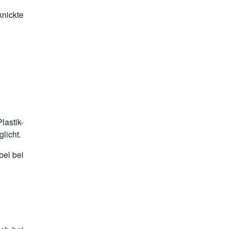
nickte
astik-
licht.
bel bei