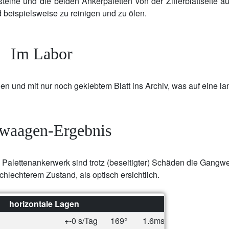
teine und die beiden Ankerpaletten von der Zifferblattseite a
 beispielsweise zu reinigen und zu ölen.
Im Labor
 und mit nur noch geklebtem Blatt ins Archiv, was auf eine la
twaagen-Ergebnis
n Palettenankerwerk sind trotz (beseitigter) Schäden die Gangwe
schlechterem Zustand, als optisch ersichtlich.
horizontale Lagen
+-0 s/Tag
169°
1.6ms