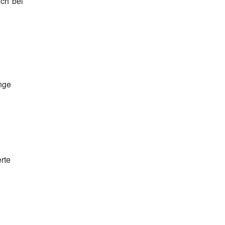
uch bei
nge
rte