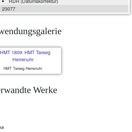
RDR (Datumskorrektur)
23077
endungsgalerie
HMT Tareeg Herrenuhr
rwandte Werke
ke