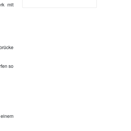
rk mit
brücke
rfen so
 einem