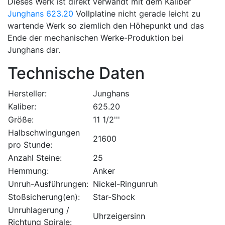
Dieses Werk ist direkt verwandt mit dem Kaliber
Junghans 623.20
Vollplatine nicht gerade leicht zu
wartende Werk so ziemlich den Höhepunkt und das
Ende der mechanischen Werke-Produktion bei
Junghans dar.
Technische Daten
Hersteller:
Junghans
Kaliber:
625.20
Größe:
11 1/2'''
Halbschwingungen
21600
pro Stunde:
Anzahl Steine:
25
Hemmung:
Anker
Unruh-Ausführungen:
Nickel-Ringunruh
Stoßsicherung(en):
Star-Shock
Unruhlagerung /
Uhrzeigersinn
Richtung Spirale: