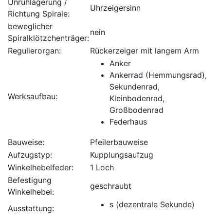
Unruhlagerung /
Uhrzeigersinn
Richtung Spirale:
beweglicher
nein
Spiralklötzchenträger:
Regulierorgan:
Rückerzeiger mit langem Arm
Anker
Ankerrad (Hemmungsrad),
Sekundenrad,
Werksaufbau:
Kleinbodenrad,
Großbodenrad
Federhaus
Bauweise:
Pfeilerbauweise
Aufzugstyp:
Kupplungsaufzug
Winkelhebelfeder:
1 Loch
Befestigung
geschraubt
Winkelhebel:
s (dezentrale Sekunde)
Ausstattung: