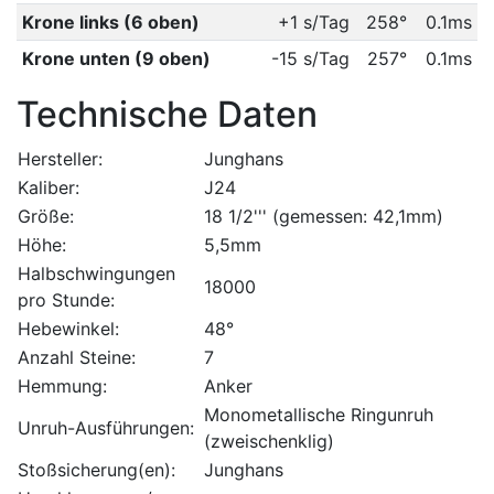
Krone links (6 oben)
+1 s/Tag
258°
0.1ms
Krone unten (9 oben)
-15 s/Tag
257°
0.1ms
Technische Daten
Hersteller:
Junghans
Kaliber:
J24
Größe:
18 1/2''' (gemessen: 42,1mm)
Höhe:
5,5mm
Halbschwingungen
18000
pro Stunde:
Hebewinkel:
48°
Anzahl Steine:
7
Hemmung:
Anker
Monometallische Ringunruh
Unruh-Ausführungen:
(zweischenklig)
Stoßsicherung(en):
Junghans