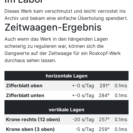
Dieses Werk kam verschmutzt und leicht verrostet ins
Archiv und bekam eine einfache Überholung spendiert.
Zeitwaagen-Ergebnis
Auch wenn das Werk in den hängenden Lagen
schwierig zu regulieren war, können sich die
Gangwerte auf der Zeitwaage für ein Roskopf-Werk
durchaus sehen lassen.
horizontale Lagen
Zifferblatt oben
+-0 s/Tag
291°
0.1ms
Zifferblatt unten
+-0 s/Tag
284°
0.1ms
vertikale Lagen
Krone rechts (12 oben)
-20 s/Tag
257°
0.1ms
Krone oben (3 oben)
-5 s/Tag
259°
0.1ms