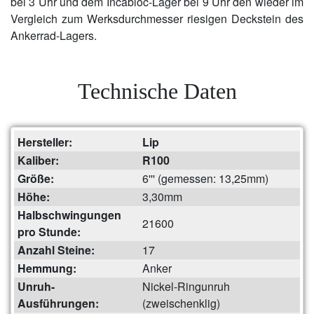
bei 3 Uhr und dem Incabloc-Lager bei 9 Uhr den wieder im
Vergleich zum Werksdurchmesser riesigen Deckstein des
Ankerrad-Lagers.
Technische Daten
Hersteller:
Lip
Kaliber:
R100
Größe:
6''' (gemessen: 13,25mm)
Höhe:
3,30mm
Halbschwingungen
21600
pro Stunde:
Anzahl Steine:
17
Hemmung:
Anker
Unruh-
Nickel-Ringunruh
Ausführungen:
(zweischenklig)