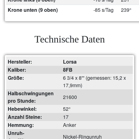
Krone unten (9 oben)
-85 s/Tag
239°
Technische Daten
Hersteller:
Lorsa
Kaliber:
8FB
Größe:
6 3/4 x 8''' (gemessen: 15,2 x
17,9mm)
Halbschwingungen
21600
pro Stunde:
Hebewinkel:
52°
Anzahl Steine:
17
Hemmung:
Anker
Unruh-
Nickel-Ringunruh