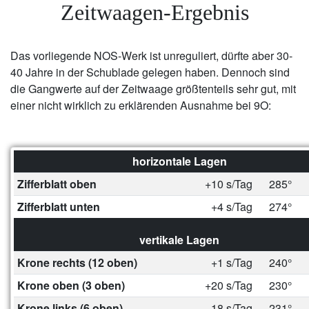
Zeitwaagen-Ergebnis
Das vorliegende NOS-Werk ist unreguliert, dürfte aber 30-
40 Jahre in der Schublade gelegen haben. Dennoch sind
die Gangwerte auf der Zeitwaage größtenteils sehr gut, mit
einer nicht wirklich zu erklärenden Ausnahme bei 9O:
horizontale Lagen
Zifferblatt oben
+10 s/Tag
285°
Zifferblatt unten
+4 s/Tag
274°
vertikale Lagen
Krone rechts (12 oben)
+1 s/Tag
240°
Krone oben (3 oben)
+20 s/Tag
230°
Krone links (6 oben)
-18 s/Tag
231°