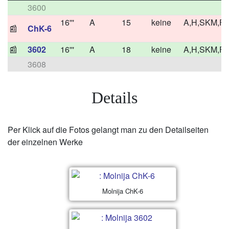
3600
16'''
A
15
keine
A,H,SKM,F
📰
ChK-6
📰
3602
16'''
A
18
keine
A,H,SKM,F
3608
Details
Per Klick auf die Fotos gelangt man zu den Detailseiten
der einzelnen Werke
Molnija ChK-6