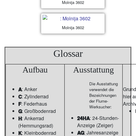
Molnija 3602
Molnija 3602
Glossar
Aufbau
Ausstattung
Die Ausstattung
A
: Anker
Grunds
verwendet die
Bezeichnungen
C
: Zylinderrad
hier 
der Flume-
F
: Federhaus
Archi
Werksucher:
G
: Großbodenrad
24HA
: 24-Stunden-
H
: Ankerrad
Anzeige (Zeiger)
(Hemmungsrad)
AG
: Jahresanzeige
K
: Kleinbodenrad