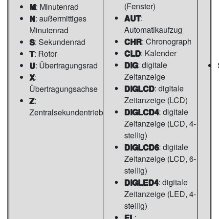
(Fenster)
M
: Minutenrad
AUT
:
N
: außermittiges
Automatikaufzug
Minutenrad
CHR
: Chronograph
S
: Sekundenrad
CLD
: Kalender
T
: Rotor
DIG
: digitale
U
: Übertragungsrad
Zeitanzeige
X
:
DIGLCD
: digitale
Übertragungsachse
Zeitanzeige (LCD)
Z
:
DIGLCD4
: digitale
Zentralsekundentrieb
Zeitanzeige (LCD, 4-
stellig)
DIGLCD6
: digitale
Zeitanzeige (LCD, 6-
stellig)
DIGLED4
: digitale
Zeitanzeige (LED, 4-
stellig)
EL
: