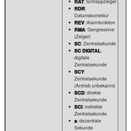
RAT
: Schleppzeiger
RDR
:
Datumskorrektur
REV
: Alarmfunktion
RMA
: Gangreserve
(Zeiger)
SC
: Zentralsekunde
SC DIGITAL
:
digitale
Zentralsekunde
SC?
:
Zentralsekunde
(Antrieb unbekannt)
SCD
: direkte
Zentralsekunde
SCI
: indirekte
Zentralsekunde
s
: dezentrale
Sekunde