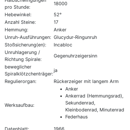
Halbschwingungen
18000
pro Stunde:
Hebewinkel:
52°
Anzahl Steine:
17
Hemmung:
Anker
Unruh-Ausführungen:
Glucydur-Ringunruh
Stoßsicherung(en):
Incabloc
Unruhlagerung /
Gegenuhrzeigersinn
Richtung Spirale:
beweglicher
ja
Spiralklötzchenträger:
Regulierorgan:
Rückerzeiger mit langem Arm
Anker
Ankerrad (Hemmungsrad),
Sekundenrad,
Werksaufbau:
Kleinbodenrad, Minutenrad
Federhaus
Datenblatt:
1966