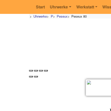
Start
Uhrwerke
Werkstatt
Wis
>
Uhrwerke
>
P
>
Peseux
>
Peseux 80