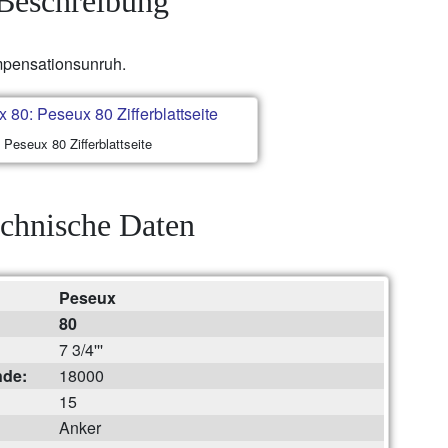
Beschreibung
ompensationsunruh.
Peseux 80 Zifferblattseite
chnische Daten
Peseux
80
7 3/4'''
nde:
18000
15
Anker