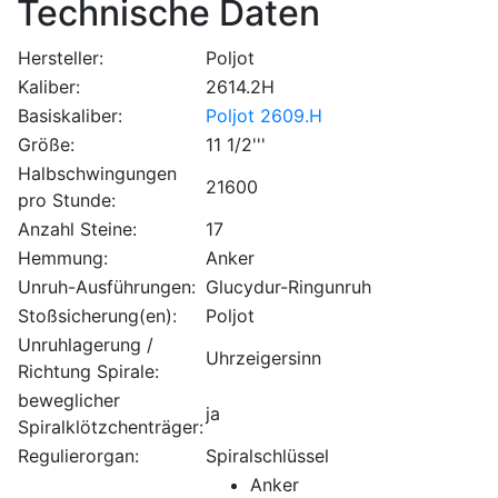
Technische Daten
Hersteller:
Poljot
Kaliber:
2614.2H
Basiskaliber:
Poljot 2609.H
Größe:
11 1/2'''
Halbschwingungen
21600
pro Stunde:
Anzahl Steine:
17
Hemmung:
Anker
Unruh-Ausführungen:
Glucydur-Ringunruh
Stoßsicherung(en):
Poljot
Unruhlagerung /
Uhrzeigersinn
Richtung Spirale:
beweglicher
ja
Spiralklötzchenträger:
Regulierorgan:
Spiralschlüssel
Anker