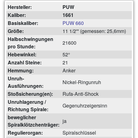
Hersteller:
PUW
Kaliber:
1661
Basiskaliber:
PUW 660
Größe:
11 1/2''' (gemessen: 25,6mm)
Halbschwingungen
21600
pro Stunde:
Hebewinkel:
52°
Anzahl Steine:
21
Hemmung:
Anker
Unruh-
Nickel-Ringunruh
Ausführungen:
Stoßsicherung(en):
Rufa-Anti-Shock
Unruhlagerung /
Gegenuhrzeigersinn
Richtung Spirale:
beweglicher
ja
Spiralklötzchenträger:
Regulierorgan:
Spiralschlüssel