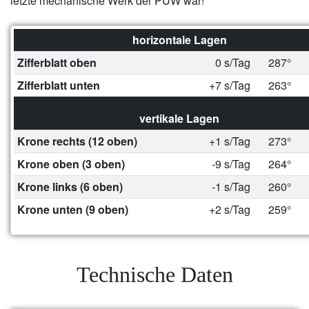
letzte mechanische Werk der PUW war!
horizontale Lagen
Zifferblatt oben
0 s/Tag
287°
Zifferblatt unten
+7 s/Tag
263°
vertikale Lagen
Krone rechts (12 oben)
+1 s/Tag
273°
Krone oben (3 oben)
-9 s/Tag
264°
Krone links (6 oben)
-1 s/Tag
260°
Krone unten (9 oben)
+2 s/Tag
259°
Technische Daten