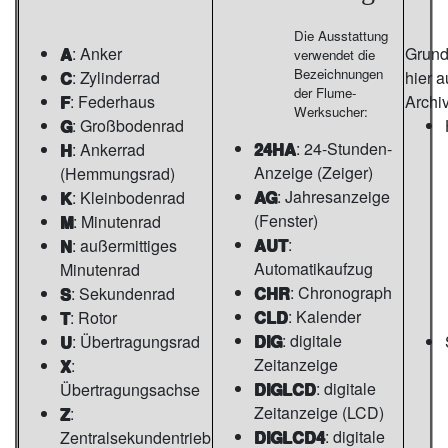
Die Ausstattung
A
: Anker
Grunds
verwendet die
Bezeichnungen
C
: Zylinderrad
hier 
der Flume-
F
: Federhaus
Archi
Werksucher:
G
: Großbodenrad
24HA
: 24-Stunden-
H
: Ankerrad
Anzeige (Zeiger)
(Hemmungsrad)
AG
: Jahresanzeige
K
: Kleinbodenrad
(Fenster)
M
: Minutenrad
AUT
:
N
: außermittiges
Automatikaufzug
Minutenrad
CHR
: Chronograph
S
: Sekundenrad
CLD
: Kalender
T
: Rotor
DIG
: digitale
U
: Übertragungsrad
Zeitanzeige
X
:
DIGLCD
: digitale
Übertragungsachse
Zeitanzeige (LCD)
Z
:
DIGLCD4
: digitale
Zentralsekundentrieb