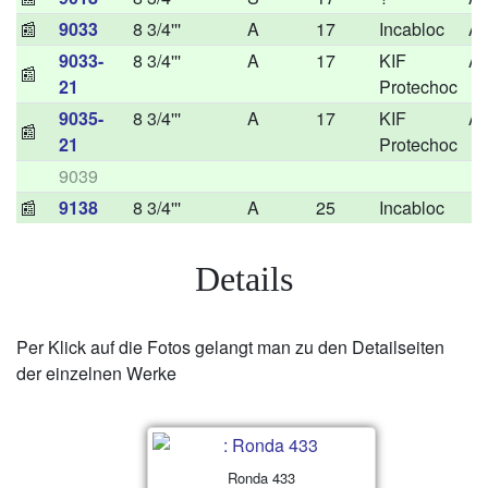
📰
9033
8 3/4'''
A
17
Incabloc
A
9033-
8 3/4'''
A
17
KIF
A
📰
21
Protechoc
9035-
8 3/4'''
A
17
KIF
A
📰
21
Protechoc
9039
📰
9138
8 3/4'''
A
25
Incabloc
Details
Per Klick auf die Fotos gelangt man zu den Detailseiten
der einzelnen Werke
Ronda 433