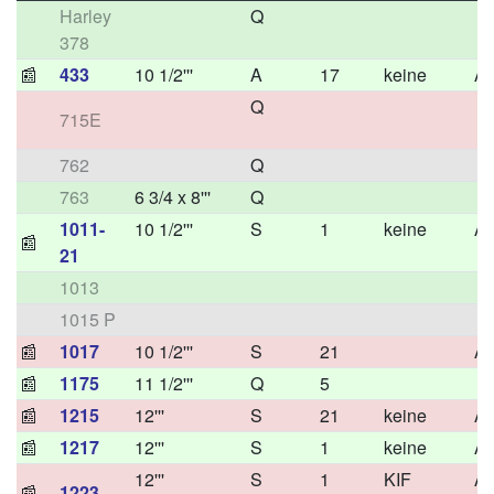
Harley
Q
378
📰
433
10 1/2'''
A
17
keine
A
Q
715E
762
Q
763
6 3/4 x 8'''
Q
1011-
10 1/2'''
S
1
keine
A
📰
21
1013
1015 P
📰
1017
10 1/2'''
S
21
A
📰
1175
11 1/2'''
Q
5
📰
1215
12'''
S
21
keine
A
📰
1217
12'''
S
1
keine
A
12'''
S
1
KIF
A
📰
1223