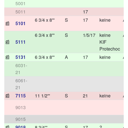
5001
5011
17
6 3/4 x 8'''
S
17
keine
A
📰
5101
6 3/4 x 8'''
S
1/5/17
keine
A
📰
5111
KIF
Protechoc
📰
5131
6 3/4 x 8'''
A
17
keine
A
6031-
21
6061-
21
📰
7115
11 1/2'''
S
21
keine
A
9013
9015
📰
9018
8 3/4'''
S
17
?
A