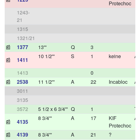
Protechoc
1243-
21
1315
1321/21
📰
1377
13'''
Q
3
10 1/2'''
S
1
keine
A
📰
1411
1413
0
📰
2538
11 1/2'''
A
22
Incabloc
A
3011
3135
3572
5 1/2 x 6 3/4'''
Q
1
T
8 3/4'''
A
17
KIF
A
📰
4135
Protechoc
📰
4139
8 3/4'''
A
21
?