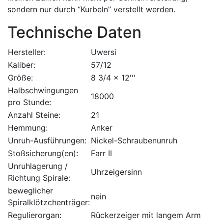
sondern nur durch “Kurbeln” verstellt werden.
Technische Daten
Hersteller:
Uwersi
Kaliber:
57/12
Größe:
8 3/4 x 12'''
Halbschwingungen
18000
pro Stunde:
Anzahl Steine:
21
Hemmung:
Anker
Unruh-Ausführungen:
Nickel-Schraubenunruh
Stoßsicherung(en):
Farr II
Unruhlagerung /
Uhrzeigersinn
Richtung Spirale:
beweglicher
nein
Spiralklötzchenträger:
Regulierorgan:
Rückerzeiger mit langem Arm