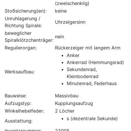
(zweischenklig)
Stoßsicherung(en):
keine
Unruhlagerung /
Uhrzeigersinn
Richtung Spirale:
beweglicher
nein
Spiralklötzchenträger:
Regulierorgan:
Rückerzeiger mit langem Arm
Anker
Ankerrad (Hemmungsrad)
Sekundenrad,
Werksaufbau:
Kleinbodenrad
Minutenrad, Federhaus
Bauweise:
Massivbau
Aufzugstyp:
Kupplungsaufzug
Winkelhebelfeder:
2 Löcher
s (dezentrale Sekunde)
Ausstattung:
Inventarnummer:
22005