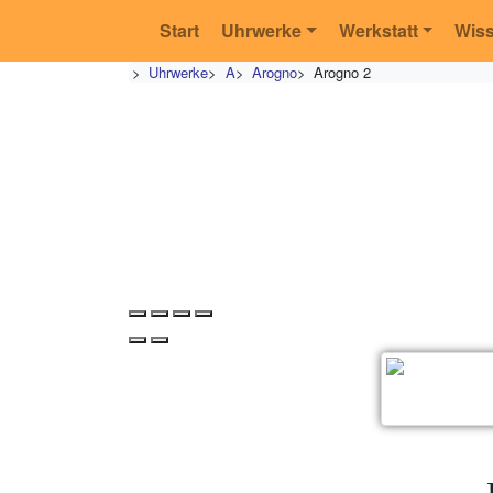
Start
Uhrwerke
Werkstatt
Wis
>
Uhrwerke
>
A
>
Arogno
>
Arogno 2