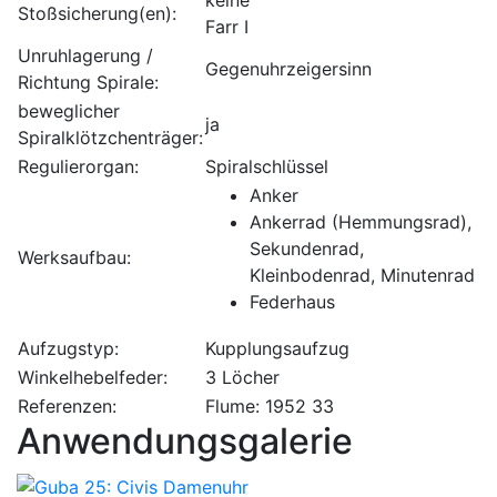
keine
Stoßsicherung(en):
Farr I
Unruhlagerung /
Gegenuhrzeigersinn
Richtung Spirale:
beweglicher
ja
Spiralklötzchenträger:
Regulierorgan:
Spiralschlüssel
Anker
Ankerrad (Hemmungsrad),
Sekundenrad,
Werksaufbau:
Kleinbodenrad, Minutenrad
Federhaus
Aufzugstyp:
Kupplungsaufzug
Winkelhebelfeder:
3 Löcher
Referenzen:
Flume: 1952 33
Anwendungsgalerie