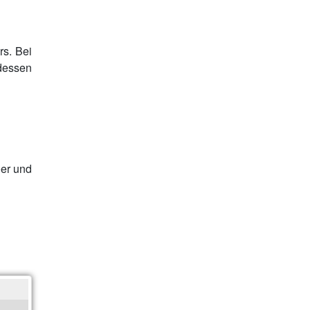
rs. Bei
dessen
0er und