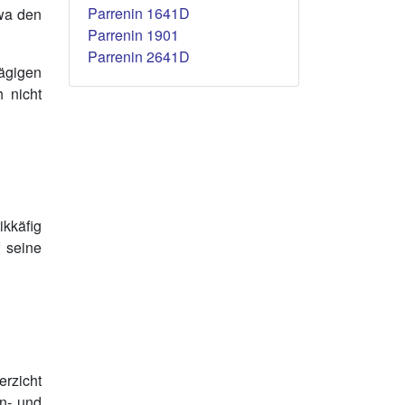
Parrenin 1641D
twa den
Parrenin 1901
Parrenin 2641D
lägigen
h nicht
ikkäfig
f seine
erzicht
en- und