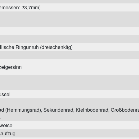
(gemessen: 23,7mm)
lische Ringunruh (dreischenklig)
eigersinn
üssel
ad (Hemmungsrad), Sekundenrad, Kleinbodenrad, Großbodenr
s
uweise
aufzug