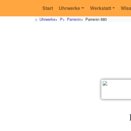
Start
Uhrwerke
Werkstatt
Wis
>
Uhrwerke
>
P
>
Parrenin
>
Parrenin 680