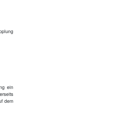
upplung
ung ein
rseits
auf dem