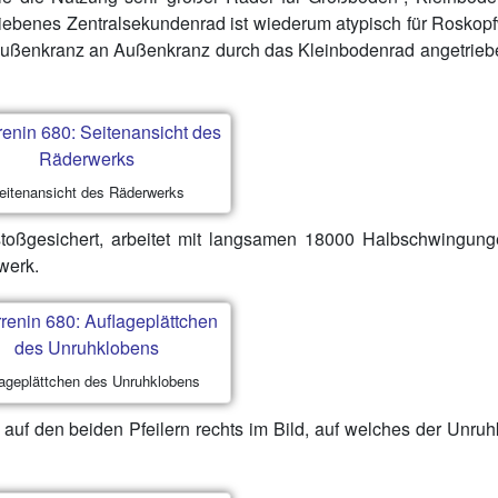
triebenes Zentralsekundenrad ist wiederum atypisch für Roskop
t Außenkranz an Außenkranz durch das Kleinbodenrad angetrie
eitenansicht des Räderwerks
 stoßgesichert, arbeitet mit langsamen 18000 Halbschwingun
werk.
ageplättchen des Unruhklobens
n auf den beiden Pfeilern rechts im Bild, auf welches der Unru