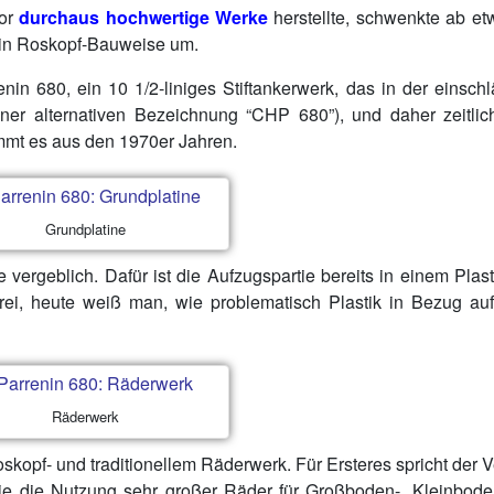
vor
durchaus hochwertige Werke
herstellte, schwenkte ab e
 in Roskopf-Bauweise um.
in 680, ein 10 1/2-liniges Stiftankerwerk, das in der einsch
einer alternativen Bezeichnung “CHP 680”), und daher zeitlic
mmt es aus den 1970er Jahren.
Grundplatine
vergeblich. Dafür ist die Aufzugspartie bereits in einem Plast
rei, heute weiß man, wie problematisch Plastik in Bezug au
Räderwerk
opf- und traditionellem Räderwerk. Für Ersteres spricht der V
wie die Nutzung sehr großer Räder für Großboden-, Kleinbod