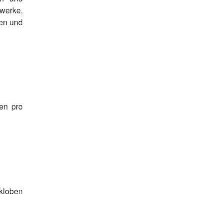
fwerke,
ben und
gen pro
hkloben