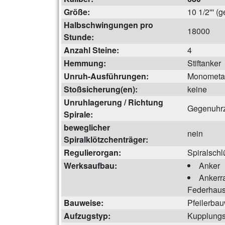
Größe:
10 1/2''' 
Halbschwingungen pro
18000
Stunde:
Anzahl Steine:
4
Hemmung:
Stiftanker
Unruh-Ausführungen:
Monometal
Stoßsicherung(en):
keine
Unruhlagerung / Richtung
Gegenuhrz
Spirale:
beweglicher
nein
Spiralklötzchenträger:
Regulierorgan:
Spiralschl
Werksaufbau:
Anker
Ankerr
Federhau
Bauweise:
Pfeilerba
Aufzugstyp:
Kupplungs