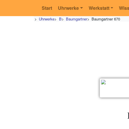
Start
Uhrwerke
Werkstatt
Wis
>
Uhrwerke
>
B
>
Baumgartner
>
Baumgartner 670