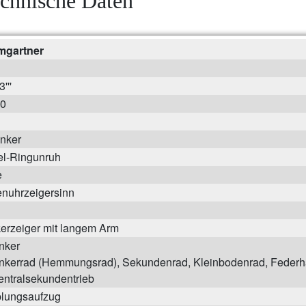
chnische Daten
mgartner
'''
0
anker
el-Ringunruh
e
nuhrzeigersinn
erzeiger mit langem Arm
nker
nkerrad (Hemmungsrad), Sekundenrad, Kleinbodenrad, Feder
entralsekundentrieb
lungsaufzug