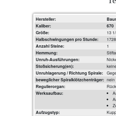
Te
Hersteller:
Bau
Kaliber:
670
Größe:
13 1/3
Halbschwingungen pro Stunde:
1728
Anzahl Steine:
1
Hemmung:
Stift
Unruh-Ausführungen:
Nick
Stoßsicherung(en):
kein
Unruhlagerung / Richtung Spirale:
Gege
beweglicher Spiralklötzchenträger:
nein
Regulierorgan:
Rück
Werksaufbau:
A
A
Z
Aufzugstyp:
Kupp