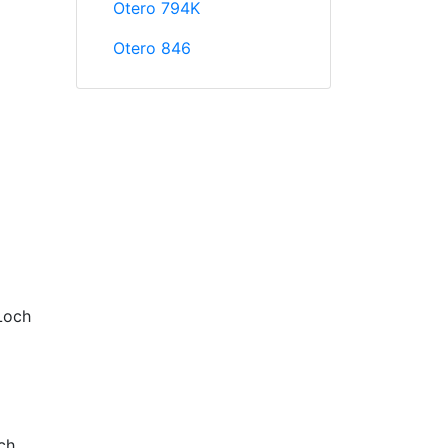
Otero 794K
Otero 846
Loch
ch