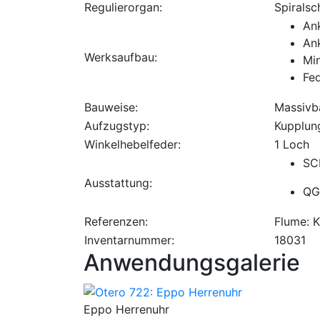
Regulierorgan:
Spiralsc
An
An
Werksaufbau:
Mi
Fe
Bauweise:
Massivb
Aufzugstyp:
Kupplun
Winkelhebelfeder:
1 Loch
SC
Ausstattung:
QG
Referenzen:
Flume: 
Inventarnummer:
18031
Anwendungsgalerie
Eppo Herrenuhr