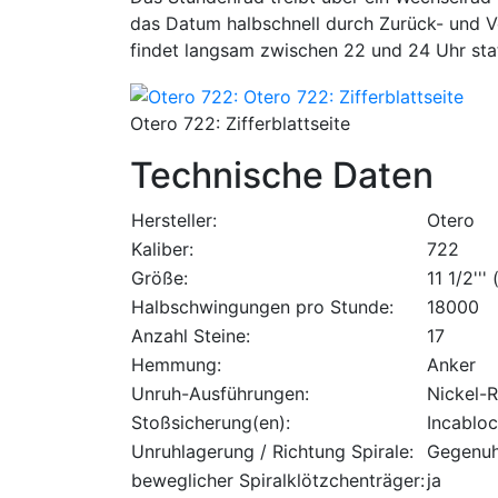
das Datum halbschnell durch Zurück- und Vo
findet langsam zwischen 22 und 24 Uhr stat
Otero 722: Zifferblattseite
Technische Daten
Hersteller:
Otero
Kaliber:
722
Größe:
11 1/2''
Halbschwingungen pro Stunde:
18000
Anzahl Steine:
17
Hemmung:
Anker
Unruh-Ausführungen:
Nickel-
Stoßsicherung(en):
Incabloc
Unruhlagerung / Richtung Spirale:
Gegenuh
beweglicher Spiralklötzchenträger:
ja