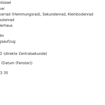
hlüssel
ker
kerrad (Hemmungsrad), Sekundenrad, Kleinbodenrad
nutenrad
derhaus
au
gsaufzug
D (direkte Zentralsekunde)
 (Datum (Fenster))
K3 35