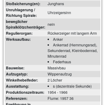
Stoßsicherung(en):
Junghans
Unruhlagerung /
Uhrzeigersinn
Richtung Spirale:
beweglicher
nein
Spiralklötzchenträger:
Regulierorgan:
Rückerzeiger mit langem Arm
Werksaufbau:
Anker
Ankerrad (Hemmungsrad),
Sekundenrad, Kleinbodenrad,
Minutenrad
Federhaus
Bauweise:
Massivbau
Aufzugstyp:
Wippenaufzug
Winkelhebelfeder:
2 Löcher
Ausstattung:
s (dezentrale Sekunde)
Produktionszeitraum:
1954 - 1966
Referenzen:
Flume: 1957 36
Erwähnung in