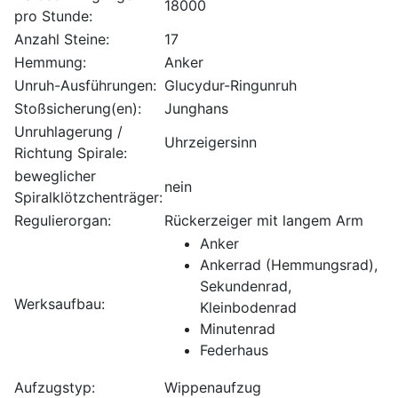
18000
pro Stunde:
Anzahl Steine:
17
Hemmung:
Anker
Unruh-Ausführungen:
Glucydur-Ringunruh
Stoßsicherung(en):
Junghans
Unruhlagerung /
Uhrzeigersinn
Richtung Spirale:
beweglicher
nein
Spiralklötzchenträger:
Regulierorgan:
Rückerzeiger mit langem Arm
Anker
Ankerrad (Hemmungsrad),
Sekundenrad,
Werksaufbau:
Kleinbodenrad
Minutenrad
Federhaus
Aufzugstyp:
Wippenaufzug