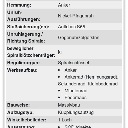
Hemmung:
Anker
Unruh-
Nickel-Ringunruh
Ausführungen:
Stoßsicherung(en):
Antichoc S65
Unruhlagerung /
Gegenuhrzeigersinn
Richtung Spirale:
beweglicher
ja
Spiralklötzchenträger:
Regulierorgan:
Spiralschlüssel
Werksaufbau:
Anker
Ankerrad (Hemmungsrad),
Sekundenrad, Kleinbodenrad
Minutenrad
Federhaus
Bauweise:
Massivbau
Aufzugstyp:
Kupplungsaufzug
Winkelhebelfeder:
1 Loch
Ausstattung:
SCD (direkte